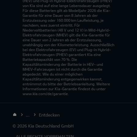
(HEV) und Plug-in Hybrid-Elektrofahrzeugen (PHEV)
von Kia sind auf eine lange Lebensdauer ausgelegt.
Für diese Batterien gilt ab Modelljahr 2026 die Kia-
Garantie für eine Dauer von 8 Jahren ab der
Erstzulassung oder 160.000 km Laufleistung, je
nachdem, was zuerst eintritt. Für
Niedervoltbatterien (48 V und 12 V) in Mild-Hybrid-
Elektrofahrzeugen (MHEV) gilt die Kia-Garantie für
eine Dauer von 2 Jahren ab der Erstzulassung,
unabhängig von der Kilometerleistung. Ausschließlich
bei den Elektrofahrzeugen (EV) und Plug-in Hybrid-
Elektrofahrzeugen (PHEV) garantiert Kia eine
Batteriekapazität von 70 %. Die
Kapazitätsminderung der Batterie in HEV- und
MHEV-Fahrzeugen ist nicht durch die Garantie
abgedeckt. Wie du einer möglichen
Kapazitätsminderung entgegenwirken kannst,
entnimmst du bitte der Betriebsanleitung. Weitere
Informationen zur Kia-Garantie findest du unter
www.kia.com/de/garantie.
...
Entdecken
© 2026 Kia Deutschland GmbH
- ALLE RECHTE VORBEHALTEN.