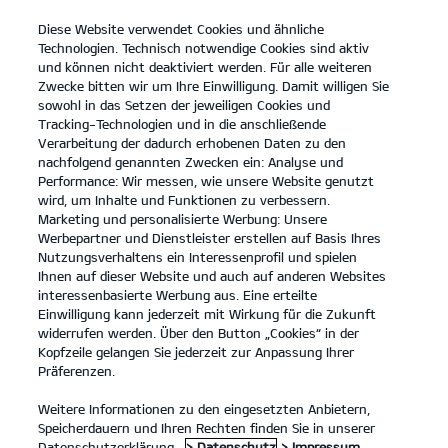
Diese Website verwendet Cookies und ähnliche
open
Technologien. Technisch notwendige Cookies sind aktiv
menu
und können nicht deaktiviert werden. Für alle weiteren
KONTAKT
Zwecke bitten wir um Ihre Einwilligung. Damit willigen Sie
sowohl in das Setzen der jeweiligen Cookies und
Tracking-Technologien und in die anschließende
Entdecken
Verarbeitung der dadurch erhobenen Daten zu den
nachfolgend genannten Zwecken ein: Analyse und
...
ENTDECKEN
Performance: Wir messen, wie unsere Website genutzt
wird, um Inhalte und Funktionen zu verbessern.
Marketing und personalisierte Werbung: Unsere
Werbepartner und Dienstleister erstellen auf Basis Ihres
Nutzungsverhaltens ein Interessenprofil und spielen
Ihnen auf dieser Website und auch auf anderen Websites
interessenbasierte Werbung aus. Eine erteilte
Einwilligung kann jederzeit mit Wirkung für die Zukunft
widerrufen werden. Über den Button „Cookies“ in der
Kopfzeile gelangen Sie jederzeit zur Anpassung Ihrer
Präferenzen.
Weitere Informationen zu den eingesetzten Anbietern,
Speicherdauern und Ihren Rechten finden Sie in unserer
Datenschutzerklärung.
> Datenschutz
> Impressum