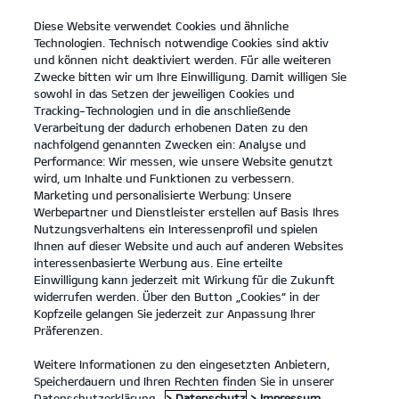
Diese Website verwendet Cookies und ähnliche
open
Technologien. Technisch notwendige Cookies sind aktiv
menu
und können nicht deaktiviert werden. Für alle weiteren
KONTAKT
Zwecke bitten wir um Ihre Einwilligung. Damit willigen Sie
sowohl in das Setzen der jeweiligen Cookies und
Tracking-Technologien und in die anschließende
KONTAKT UNTERNEHMEN
Verarbeitung der dadurch erhobenen Daten zu den
nachfolgend genannten Zwecken ein: Analyse und
Performance: Wir messen, wie unsere Website genutzt
KONTAKT UNTERNEHMEN
wird, um Inhalte und Funktionen zu verbessern.
Marketing und personalisierte Werbung: Unsere
Werbepartner und Dienstleister erstellen auf Basis Ihres
Nutzungsverhaltens ein Interessenprofil und spielen
Ihre Kontaktdaten
Ihnen auf dieser Website und auch auf anderen Websites
interessenbasierte Werbung aus. Eine erteilte
Anrede
*
Einwilligung kann jederzeit mit Wirkung für die Zukunft
widerrufen werden. Über den Button „Cookies“ in der
Vorname
*
Kopfzeile gelangen Sie jederzeit zur Anpassung Ihrer
Präferenzen.
Nachname
*
Weitere Informationen zu den eingesetzten Anbietern,
Unternehmen
*
Speicherdauern und Ihren Rechten finden Sie in unserer
Straße/Nr.
Datenschutzerklärung.
> Datenschutz
> Impressum