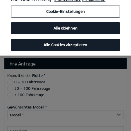
Postleitzahl
Cookie-Einstellungen
Ort
Alle ablehnen
Telefon/Mobilnummer
E-Mail
*
Alle Cookies akzeptieren
Ihre Anfrage
Kapazität der Flotte *
0 - 20 Fahrzeuge
20 - 100 Fahrzeuge
> 100 Fahrzeuge
Gewünschtes Modell *
Modell
*
Nachricht