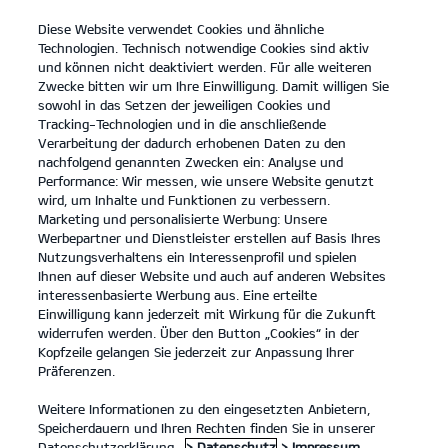
Diese Website verwendet Cookies und ähnliche
open
Technologien. Technisch notwendige Cookies sind aktiv
menu
und können nicht deaktiviert werden. Für alle weiteren
KONTAKT
Zwecke bitten wir um Ihre Einwilligung. Damit willigen Sie
sowohl in das Setzen der jeweiligen Cookies und
Tracking-Technologien und in die anschließende
Elektrisch fahren
Verarbeitung der dadurch erhobenen Daten zu den
nachfolgend genannten Zwecken ein: Analyse und
ELEKTRISCH FAHREN
Performance: Wir messen, wie unsere Website genutzt
wird, um Inhalte und Funktionen zu verbessern.
Marketing und personalisierte Werbung: Unsere
Werbepartner und Dienstleister erstellen auf Basis Ihres
Nutzungsverhaltens ein Interessenprofil und spielen
Ihnen auf dieser Website und auch auf anderen Websites
interessenbasierte Werbung aus. Eine erteilte
Einwilligung kann jederzeit mit Wirkung für die Zukunft
widerrufen werden. Über den Button „Cookies“ in der
Kopfzeile gelangen Sie jederzeit zur Anpassung Ihrer
Präferenzen.
Weitere Informationen zu den eingesetzten Anbietern,
Speicherdauern und Ihren Rechten finden Sie in unserer
Datenschutzerklärung.
> Datenschutz
> Impressum