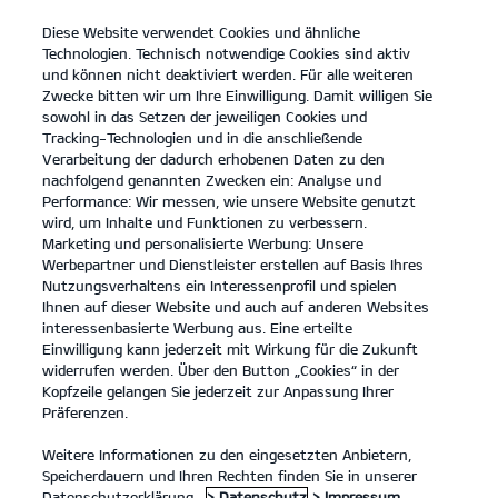
Diese Website verwendet Cookies und ähnliche
open
Technologien. Technisch notwendige Cookies sind aktiv
menu
und können nicht deaktiviert werden. Für alle weiteren
KONTAKT
Zwecke bitten wir um Ihre Einwilligung. Damit willigen Sie
sowohl in das Setzen der jeweiligen Cookies und
Tracking-Technologien und in die anschließende
Laden mit Kia Charge
Verarbeitung der dadurch erhobenen Daten zu den
nachfolgend genannten Zwecken ein: Analyse und
LADEN MIT KIA CHARGE
Performance: Wir messen, wie unsere Website genutzt
wird, um Inhalte und Funktionen zu verbessern.
Marketing und personalisierte Werbung: Unsere
Werbepartner und Dienstleister erstellen auf Basis Ihres
Nutzungsverhaltens ein Interessenprofil und spielen
Ihnen auf dieser Website und auch auf anderen Websites
interessenbasierte Werbung aus. Eine erteilte
Einwilligung kann jederzeit mit Wirkung für die Zukunft
widerrufen werden. Über den Button „Cookies“ in der
Kopfzeile gelangen Sie jederzeit zur Anpassung Ihrer
Präferenzen.
Weitere Informationen zu den eingesetzten Anbietern,
Speicherdauern und Ihren Rechten finden Sie in unserer
Datenschutzerklärung.
> Datenschutz
> Impressum