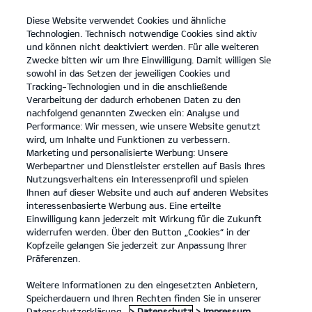
Diese Website verwendet Cookies und ähnliche
open
Technologien. Technisch notwendige Cookies sind aktiv
menu
und können nicht deaktiviert werden. Für alle weiteren
KONTAKT
Zwecke bitten wir um Ihre Einwilligung. Damit willigen Sie
sowohl in das Setzen der jeweiligen Cookies und
Tracking-Technologien und in die anschließende
AKTUELLER FAHRZEUGBESTAND
Verarbeitung der dadurch erhobenen Daten zu den
nachfolgend genannten Zwecken ein: Analyse und
Performance: Wir messen, wie unsere Website genutzt
wird, um Inhalte und Funktionen zu verbessern.
Marketing und personalisierte Werbung: Unsere
Werbepartner und Dienstleister erstellen auf Basis Ihres
Nutzungsverhaltens ein Interessenprofil und spielen
Ihnen auf dieser Website und auch auf anderen Websites
Modelle
interessenbasierte Werbung aus. Eine erteilte
Einwilligung kann jederzeit mit Wirkung für die Zukunft
widerrufen werden. Über den Button „Cookies“ in der
Business
Kopfzeile gelangen Sie jederzeit zur Anpassung Ihrer
Präferenzen.
Angebote
Weitere Informationen zu den eingesetzten Anbietern,
Speicherdauern und Ihren Rechten finden Sie in unserer
Datenschutzerklärung.
> Datenschutz
> Impressum